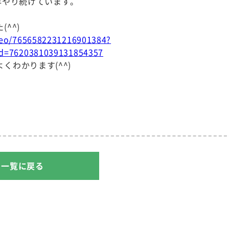
年やり続けています。
^^)
deo/7656582231216901384?
d=7620381039131854357
わかります(^^)
一覧に戻る