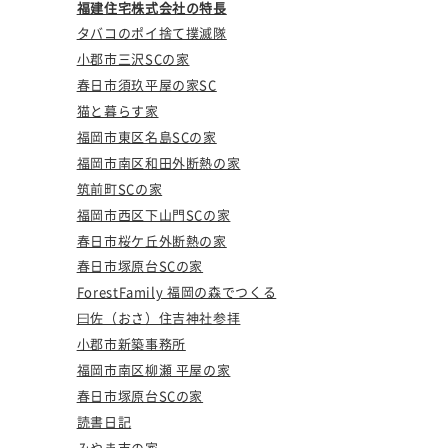
福建住宅株式会社の特長
タバコのポイ捨て撲滅隊
小郡市三沢SCの家
春日市須玖平屋の家SC
猫と暮らす家
福岡市東区名島SCの家
福岡市南区和田外断熱の家
筑前町SCの家
福岡市西区下山門SCの家
春日市桜ケ丘外断熱の家
春日市塚原台SCの家
ForestFamily 福岡の森でつくる
曰佐（おさ）住吉神社参拝
小郡市新築事務所
福岡市南区柳瀬 平屋の家
春日市塚原台SCの家
読書日記
みやま市の家