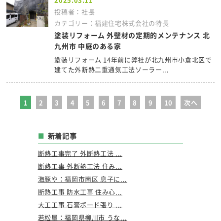
投稿者：社長
カテゴリー：福建住宅株式会社の特長
塗装リフォーム 外壁材の定期的メンテナンス 北
九州市 中庭のある家
塗装リフォーム 14年前に弊社が北九州市小倉北区で
建てた外断熱二重通気工法ソーラー...
1
2
3
4
5
6
7
8
9
10
次へ
新着記事
断熱工事完了 外断熱工法 ...
断熱工事 外断熱工法 住み...
海豚や：福岡市南区 息子に...
断熱工事 防水工事 住み心...
大工工事 石膏ボード張り ...
若松屋：福岡県柳川市 うな...