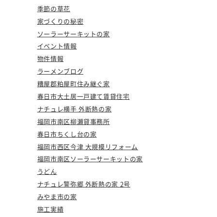
季節の草花
家づくりの秘密
ソーラーサーキットの家
イベント情報
物件情報
ラーメンブログ
糟屋郡粕屋町住み継ぐ家
春日市大土居一戸建て賃貸住宅
ナチュレ横手 外断熱の家
福岡市南区柳瀬貸事務所
春日市ちくし台の家
福岡市西区今津 大規模リフォーム
福岡市南区ソーラーサーキットの家
うどん
ナチュレ警弥郷 外断熱の家 2号
みやま市の家
施工実績