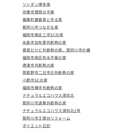
ソトダン博多南
宗像市理想の平屋
篠栗町建築家と作る家
那珂川市つながる家
福岡市南区三宅SCの家
糸島市加布里外断熱の家
賃貸だけど外断熱の家、那珂川市片縄
福岡市南区弥永平屋の家
唐津市外断熱の家
筑紫野市二日市北外断熱の家
小郡市SCの家
福岡市横手外断熱の家
ナチュラルエコハウス須玖北
那珂川市道善外断熱の家
ナチュラルエコハウス須玖北2号
那珂川市王塚台リフォーム
ダイエット日記