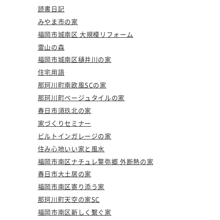
読書日記
みやま市の家
福岡市城南区 大規模リフォーム
雷山の森
福岡市城南区樋井川の家
住宅用語
那珂川町南欧風SCの家
那珂川町ベージュタイルの家
春日市須玖北の家
家づくりセミナー
ビルトインガレージの家
住み心地いい家と風水
福岡市南区ナチュレ警弥郷 外断熱の家
春日市大土居の家
福岡市南区寄り添う家
那珂川町天空の家SC
福岡市南区新しく繋ぐ家