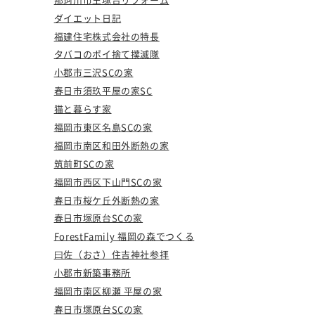
ダイエット日記
福建住宅株式会社の特長
タバコのポイ捨て撲滅隊
小郡市三沢SCの家
春日市須玖平屋の家SC
猫と暮らす家
福岡市東区名島SCの家
福岡市南区和田外断熱の家
筑前町SCの家
福岡市西区下山門SCの家
春日市桜ケ丘外断熱の家
春日市塚原台SCの家
ForestFamily 福岡の森でつくる
曰佐（おさ）住吉神社参拝
小郡市新築事務所
福岡市南区柳瀬 平屋の家
春日市塚原台SCの家