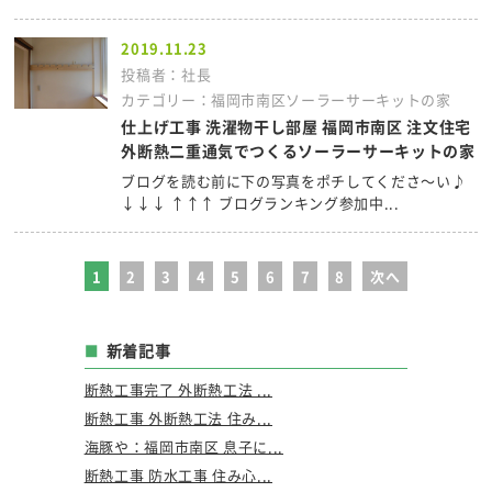
2019.11.23
投稿者：社長
カテゴリー：福岡市南区ソーラーサーキットの家
仕上げ工事 洗濯物干し部屋 福岡市南区 注文住宅
外断熱二重通気でつくるソーラーサーキットの家
ブログを読む前に下の写真をポチしてくださ～い♪
↓↓↓ ↑↑↑ ブログランキング参加中...
1
2
3
4
5
6
7
8
次へ
新着記事
断熱工事完了 外断熱工法 ...
断熱工事 外断熱工法 住み...
海豚や：福岡市南区 息子に...
断熱工事 防水工事 住み心...