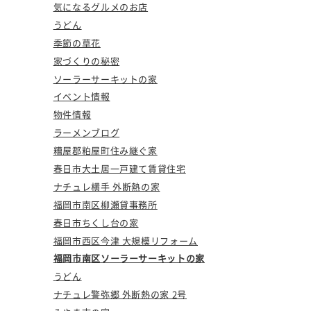
気になるグルメのお店
うどん
季節の草花
家づくりの秘密
ソーラーサーキットの家
イベント情報
物件情報
ラーメンブログ
糟屋郡粕屋町住み継ぐ家
春日市大土居一戸建て賃貸住宅
ナチュレ横手 外断熱の家
福岡市南区柳瀬貸事務所
春日市ちくし台の家
福岡市西区今津 大規模リフォーム
福岡市南区ソーラーサーキットの家
うどん
ナチュレ警弥郷 外断熱の家 2号