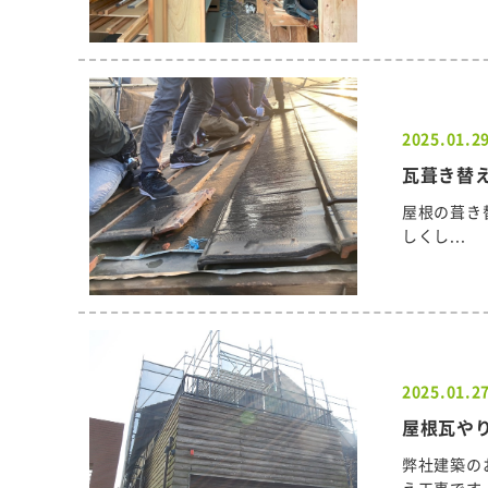
2025.01.2
瓦葺き替え
屋根の葺き
しくし...
2025.01.2
屋根瓦や
弊社建築の
え工事です..