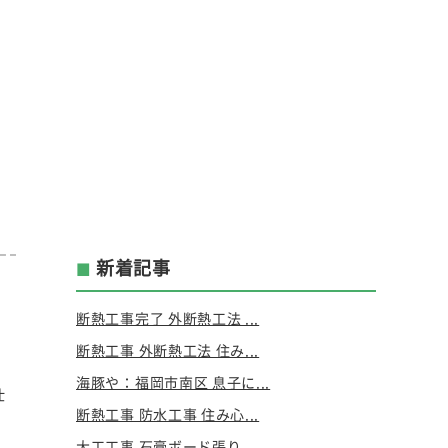
新着記事
断熱工事完了 外断熱工法 ...
断熱工事 外断熱工法 住み...
海豚や：福岡市南区 息子に...
仕
断熱工事 防水工事 住み心...
大工工事 石膏ボード張り ...