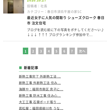
投稿者：社長
カテゴリー：春日市須玖平屋の家SC
最近女子に人気の間取り シューズクローク 春日
市 注文住宅
ブログを読む前に下の写真をポチしてくださ～い♪
↓↓↓ ↑↑↑ ブログランキング参加中で...
1
2
3
4
5
6
7
次へ
新着記事
断熱工事完了 外断熱工法 ...
断熱工事 外断熱工法 住み...
海豚や：福岡市南区 息子に...
断熱工事 防水工事 住み心...
大工工事 石膏ボード張り ...
若松屋：福岡県柳川市 うな...