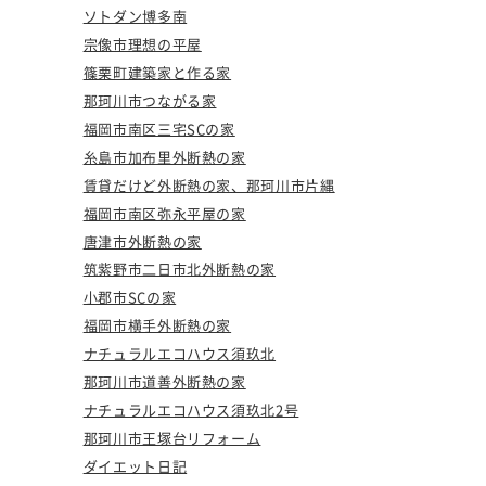
ソトダン博多南
宗像市理想の平屋
篠栗町建築家と作る家
那珂川市つながる家
福岡市南区三宅SCの家
糸島市加布里外断熱の家
賃貸だけど外断熱の家、那珂川市片縄
福岡市南区弥永平屋の家
唐津市外断熱の家
筑紫野市二日市北外断熱の家
小郡市SCの家
福岡市横手外断熱の家
ナチュラルエコハウス須玖北
那珂川市道善外断熱の家
ナチュラルエコハウス須玖北2号
那珂川市王塚台リフォーム
ダイエット日記