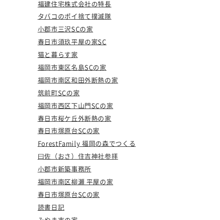
福建住宅株式会社の特長
タバコのポイ捨て撲滅隊
小郡市三沢SCの家
春日市須玖平屋の家SC
猫と暮らす家
福岡市東区名島SCの家
福岡市南区和田外断熱の家
筑前町SCの家
福岡市西区下山門SCの家
春日市桜ケ丘外断熱の家
春日市塚原台SCの家
ForestFamily 福岡の森でつくる
曰佐（おさ）住吉神社参拝
小郡市新築事務所
福岡市南区柳瀬 平屋の家
春日市塚原台SCの家
読書日記
みやま市の家