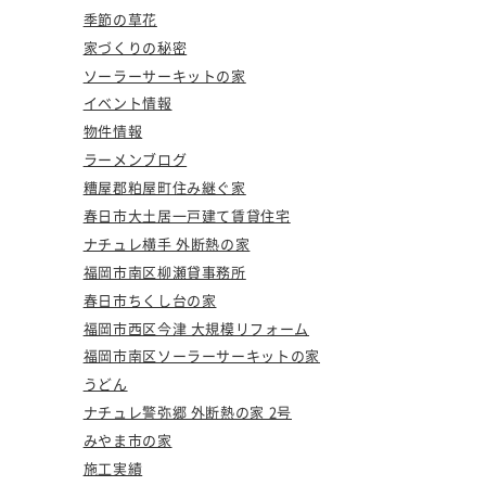
季節の草花
家づくりの秘密
ソーラーサーキットの家
イベント情報
物件情報
ラーメンブログ
糟屋郡粕屋町住み継ぐ家
春日市大土居一戸建て賃貸住宅
ナチュレ横手 外断熱の家
福岡市南区柳瀬貸事務所
春日市ちくし台の家
福岡市西区今津 大規模リフォーム
福岡市南区ソーラーサーキットの家
うどん
ナチュレ警弥郷 外断熱の家 2号
みやま市の家
施工実績