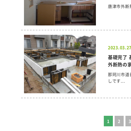
唐津市外断熱
2023.03.2
基礎完了 
外断熱の
那珂川市道
しです...
1
2