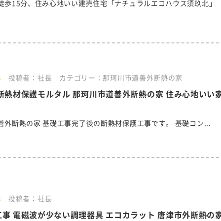
徒歩15分、住み心地いい建売住宅「ナチュラルエコハウス須玖北」
8
投稿者：社長
カテゴリー：那珂川市道善外断熱の家
断熱材保護モルタル 那珂川市道善外断熱の家 住み心地いい
善外断熱の家 基礎工事完了後の断熱材保護工事です。 基礎コン...
8
投稿者：社長
事 電磁波が少ない調理器具 エコカラット 唐津市外断熱の