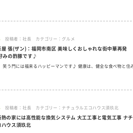
8
投稿者：社長
カテゴリー：グルメ
屋 張(ザン)：福岡市南区 美味しくおしゃれな街中華再発
好みの酢豚です♪
、笑う門には福来るハッピーマンです♪ 健康は、健全な食べ物と住
8
投稿者：社長
カテゴリー：ナチュラルエコハウス須玖北
断熱の家には高性能な換気システム 大工工事と電気工事 ナ
コハウス須玖北