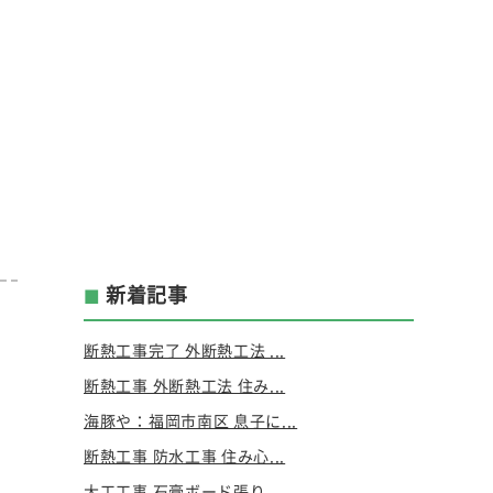
新着記事
断熱工事完了 外断熱工法 ...
断熱工事 外断熱工法 住み...
海豚や：福岡市南区 息子に...
断熱工事 防水工事 住み心...
大工工事 石膏ボード張り ...