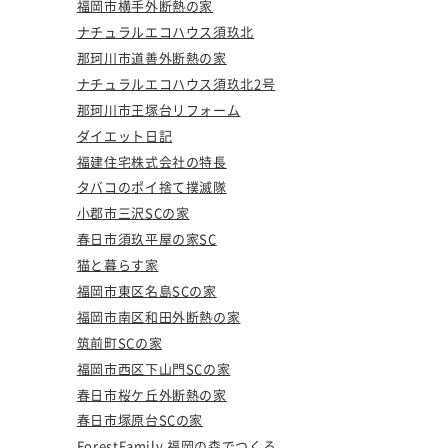
福岡市横手外断熱の家
ナチュラルエコハウス須玖北
那珂川市道善外断熱の家
ナチュラルエコハウス須玖北2号
那珂川市王塚台リフォーム
ダイエット日記
福建住宅株式会社の特長
タバコのポイ捨て撲滅隊
小郡市三沢SCの家
春日市須玖平屋の家SC
猫と暮らす家
福岡市東区名島SCの家
福岡市南区和田外断熱の家
筑前町SCの家
福岡市西区下山門SCの家
春日市桜ケ丘外断熱の家
春日市塚原台SCの家
ForestFamily 福岡の森でつくる