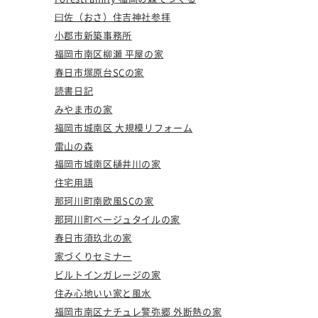
曰佐（おさ）住吉神社参拝
小郡市新築事務所
福岡市南区柳瀬 平屋の家
春日市塚原台SCの家
読書日記
みやま市の家
福岡市城南区 大規模リフォーム
雷山の森
福岡市城南区樋井川の家
住宅用語
那珂川町南欧風SCの家
那珂川町ベージュタイルの家
春日市須玖北の家
家づくりセミナー
ビルトインガレージの家
住み心地いい家と風水
福岡市南区ナチュレ警弥郷 外断熱の家