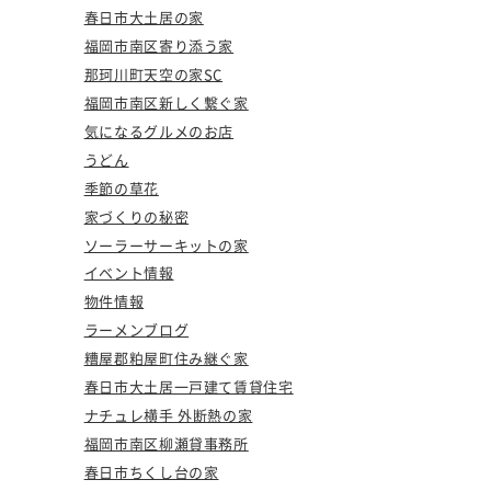
春日市大土居の家
福岡市南区寄り添う家
那珂川町天空の家SC
福岡市南区新しく繋ぐ家
気になるグルメのお店
うどん
季節の草花
家づくりの秘密
ソーラーサーキットの家
イベント情報
物件情報
ラーメンブログ
糟屋郡粕屋町住み継ぐ家
春日市大土居一戸建て賃貸住宅
ナチュレ横手 外断熱の家
福岡市南区柳瀬貸事務所
春日市ちくし台の家