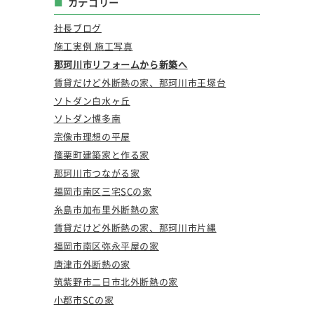
カテゴリー
社長ブログ
施工実例 施工写真
那珂川市リフォームから新築へ
賃貸だけど外断熱の家、那珂川市王塚台
ソトダン白水ヶ丘
ソトダン博多南
宗像市理想の平屋
篠栗町建築家と作る家
那珂川市つながる家
福岡市南区三宅SCの家
糸島市加布里外断熱の家
賃貸だけど外断熱の家、那珂川市片縄
福岡市南区弥永平屋の家
唐津市外断熱の家
筑紫野市二日市北外断熱の家
小郡市SCの家