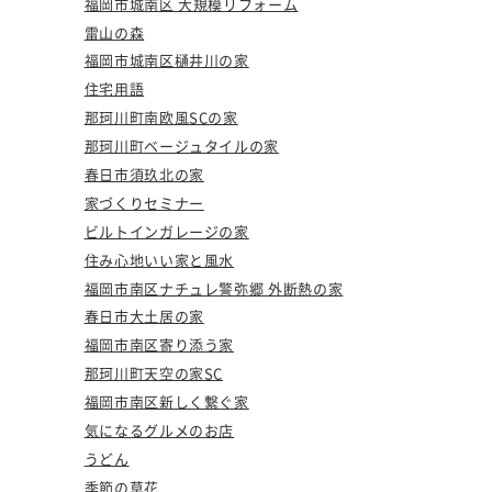
福岡市城南区 大規模リフォーム
雷山の森
福岡市城南区樋井川の家
住宅用語
那珂川町南欧風SCの家
那珂川町ベージュタイルの家
春日市須玖北の家
家づくりセミナー
ビルトインガレージの家
住み心地いい家と風水
福岡市南区ナチュレ警弥郷 外断熱の家
春日市大土居の家
福岡市南区寄り添う家
那珂川町天空の家SC
福岡市南区新しく繋ぐ家
気になるグルメのお店
うどん
季節の草花