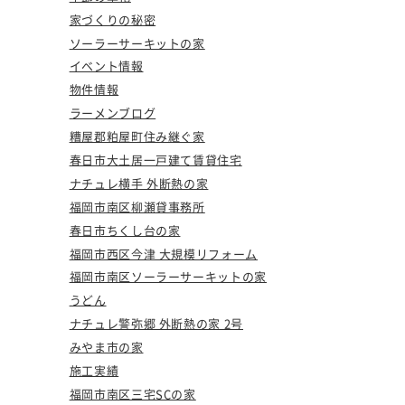
家づくりの秘密
ソーラーサーキットの家
イベント情報
物件情報
ラーメンブログ
糟屋郡粕屋町住み継ぐ家
春日市大土居一戸建て賃貸住宅
ナチュレ横手 外断熱の家
福岡市南区柳瀬貸事務所
春日市ちくし台の家
福岡市西区今津 大規模リフォーム
福岡市南区ソーラーサーキットの家
うどん
ナチュレ警弥郷 外断熱の家 2号
みやま市の家
施工実績
福岡市南区三宅SCの家