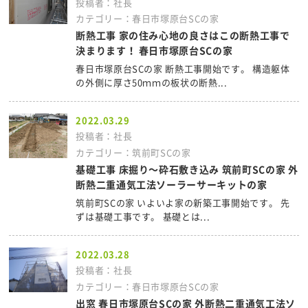
投稿者：社長
カテゴリー：春日市塚原台SCの家
断熱工事 家の住み心地の良さはこの断熱工事で
決まります！ 春日市塚原台SCの家
春日市塚原台SCの家 断熱工事開始です。 構造躯体
の外側に厚さ50ｍｍの板状の断熱...
2022.03.29
投稿者：社長
カテゴリー：筑前町SCの家
基礎工事 床掘り～砕石敷き込み 筑前町SCの家 外
断熱二重通気工法ソーラーサーキットの家
筑前町SCの家 いよいよ家の新築工事開始です。 先
ずは基礎工事です。 基礎とは...
2022.03.28
投稿者：社長
カテゴリー：春日市塚原台SCの家
出窓 春日市塚原台SCの家 外断熱二重通気工法ソ