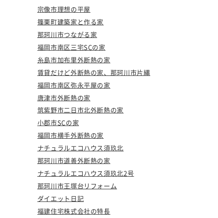
宗像市理想の平屋
篠栗町建築家と作る家
那珂川市つながる家
福岡市南区三宅SCの家
糸島市加布里外断熱の家
賃貸だけど外断熱の家、那珂川市片縄
福岡市南区弥永平屋の家
唐津市外断熱の家
筑紫野市二日市北外断熱の家
小郡市SCの家
福岡市横手外断熱の家
ナチュラルエコハウス須玖北
那珂川市道善外断熱の家
ナチュラルエコハウス須玖北2号
那珂川市王塚台リフォーム
ダイエット日記
福建住宅株式会社の特長