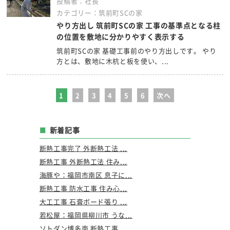
投稿者：社長
カテゴリー：筑前町SCの家
やり方出し 筑前町SCの家 工事の基準点となる柱
の位置を敷地に分かりやすく表示する
筑前町SCの家 基礎工事前のやり方出しです。 やり
方とは、敷地に木杭と板を使い、...
1
2
3
4
5
6
次へ
新着記事
断熱工事完了 外断熱工法 ...
断熱工事 外断熱工法 住み...
海豚や：福岡市南区 息子に...
断熱工事 防水工事 住み心...
大工工事 石膏ボード張り ...
若松屋：福岡県柳川市 うな...
ソトダン博多南 断熱工事 ...