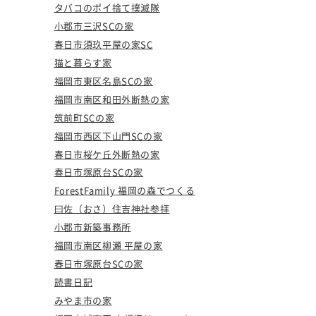
タバコのポイ捨て撲滅隊
小郡市三沢SCの家
春日市須玖平屋の家SC
猫と暮らす家
福岡市東区名島SCの家
福岡市南区和田外断熱の家
筑前町SCの家
福岡市西区下山門SCの家
春日市桜ケ丘外断熱の家
春日市塚原台SCの家
ForestFamily 福岡の森でつくる
曰佐（おさ）住吉神社参拝
小郡市新築事務所
福岡市南区柳瀬 平屋の家
春日市塚原台SCの家
読書日記
みやま市の家