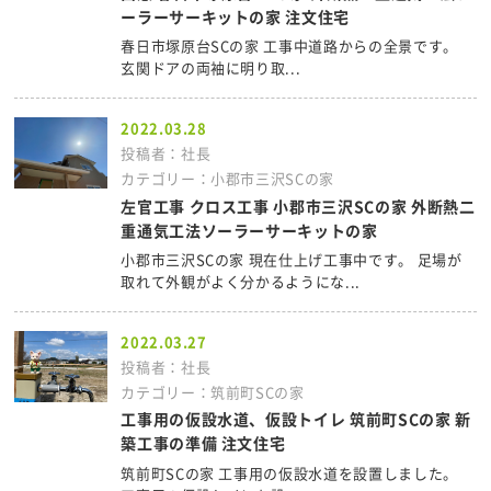
ーラーサーキットの家 注文住宅
春日市塚原台SCの家 工事中道路からの全景です。
玄関ドアの両袖に明り取...
2022.03.28
投稿者：社長
カテゴリー：小郡市三沢SCの家
左官工事 クロス工事 小郡市三沢SCの家 外断熱二
重通気工法ソーラーサーキットの家
小郡市三沢SCの家 現在仕上げ工事中です。 足場が
取れて外観がよく分かるようにな...
2022.03.27
投稿者：社長
カテゴリー：筑前町SCの家
工事用の仮設水道、仮設トイレ 筑前町SCの家 新
築工事の準備 注文住宅
筑前町SCの家 工事用の仮設水道を設置しました。