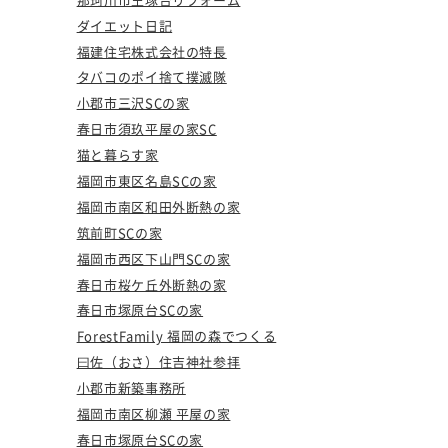
ダイエット日記
福建住宅株式会社の特長
タバコのポイ捨て撲滅隊
小郡市三沢SCの家
春日市須玖平屋の家SC
猫と暮らす家
福岡市東区名島SCの家
福岡市南区和田外断熱の家
筑前町SCの家
福岡市西区下山門SCの家
春日市桜ケ丘外断熱の家
春日市塚原台SCの家
ForestFamily 福岡の森でつくる
曰佐（おさ）住吉神社参拝
小郡市新築事務所
福岡市南区柳瀬 平屋の家
春日市塚原台SCの家