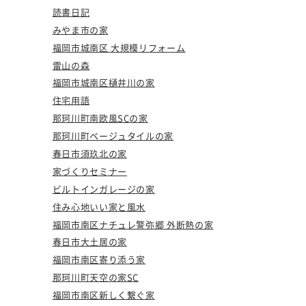
読書日記
みやま市の家
福岡市城南区 大規模リフォーム
雷山の森
福岡市城南区樋井川の家
住宅用語
那珂川町南欧風SCの家
那珂川町ベージュタイルの家
春日市須玖北の家
家づくりセミナー
ビルトインガレージの家
住み心地いい家と風水
福岡市南区ナチュレ警弥郷 外断熱の家
春日市大土居の家
福岡市南区寄り添う家
那珂川町天空の家SC
福岡市南区新しく繋ぐ家