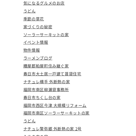
気になるグルメのお店
うどん
季節の草花
家づくりの秘密
ソーラーサーキットの家
イベント情報
物件情報
ラーメンブログ
糟屋郡粕屋町住み継ぐ家
春日市大土居一戸建て賃貸住宅
ナチュレ横手 外断熱の家
福岡市南区柳瀬貸事務所
春日市ちくし台の家
福岡市西区今津 大規模リフォーム
福岡市南区ソーラーサーキットの家
うどん
ナチュレ警弥郷 外断熱の家 2号