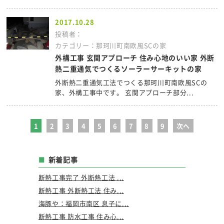
2017.10.28
投稿者：
カテゴリー：那珂川町南欧風SCの家
外構工事 玄関アプローチ 住み心地のいい家 外断
熱二重通気でつくるソーラーサーキットの家
外断熱二重通気工法でつくる那珂川町南欧風SCの
家、外構工事中です。 玄関アプローチ部分...
1
2
3
4
5
6
7
8
9
次へ
新着記事
断熱工事完了 外断熱工法 ...
断熱工事 外断熱工法 住み...
海豚や：福岡市南区 息子に...
断熱工事 防水工事 住み心...