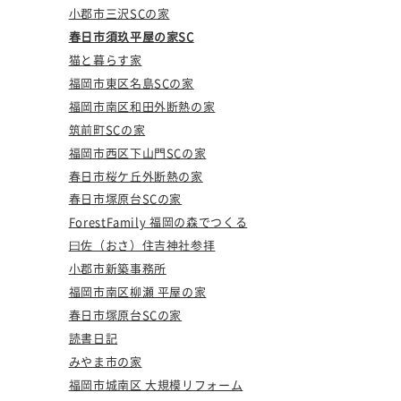
小郡市三沢SCの家
春日市須玖平屋の家SC
猫と暮らす家
福岡市東区名島SCの家
福岡市南区和田外断熱の家
筑前町SCの家
福岡市西区下山門SCの家
春日市桜ケ丘外断熱の家
春日市塚原台SCの家
ForestFamily 福岡の森でつくる
曰佐（おさ）住吉神社参拝
小郡市新築事務所
福岡市南区柳瀬 平屋の家
春日市塚原台SCの家
読書日記
みやま市の家
福岡市城南区 大規模リフォーム