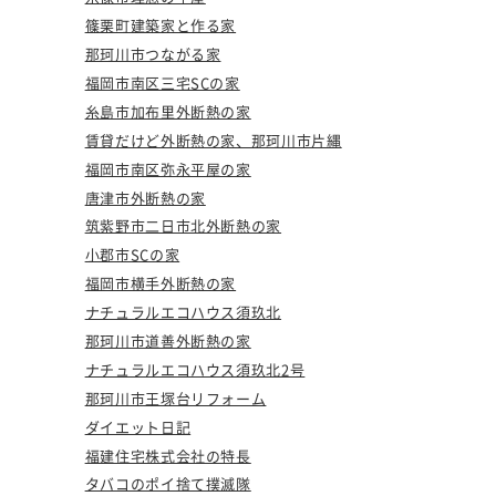
篠栗町建築家と作る家
那珂川市つながる家
福岡市南区三宅SCの家
糸島市加布里外断熱の家
賃貸だけど外断熱の家、那珂川市片縄
福岡市南区弥永平屋の家
唐津市外断熱の家
筑紫野市二日市北外断熱の家
小郡市SCの家
福岡市横手外断熱の家
ナチュラルエコハウス須玖北
那珂川市道善外断熱の家
ナチュラルエコハウス須玖北2号
那珂川市王塚台リフォーム
ダイエット日記
福建住宅株式会社の特長
タバコのポイ捨て撲滅隊