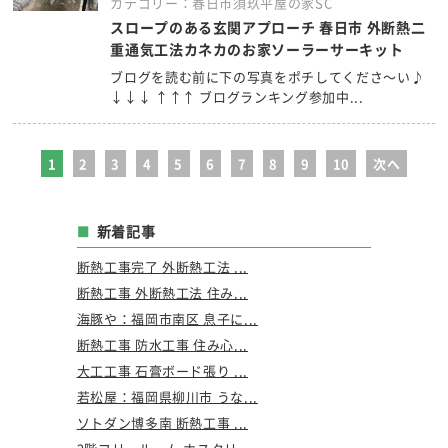
カテゴリー：春日市須玖平屋の家SC
スロープのある玄関アプローチ 春日市 外断熱二
重通気工法カネカのお家ソーラーサーキット
ブログを読む前に下の写真をポチしてくださ～い♪
↓↓↓ ↑↑↑ ブログランキング参加中...
1
2
3
4
5
6
7
8
9
10
次へ
新着記事
断熱工事完了 外断熱工法 ...
断熱工事 外断熱工法 住み...
海豚や：福岡市南区 息子に...
断熱工事 防水工事 住み心...
大工工事 石膏ボード張り ...
若松屋：福岡県柳川市 うな...
ソトダン博多南 断熱工事 ...