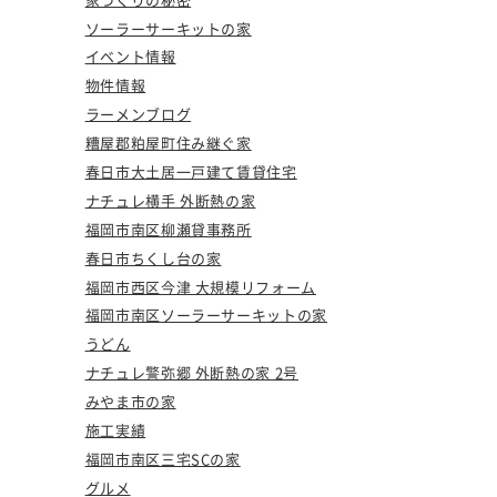
ソーラーサーキットの家
イベント情報
物件情報
ラーメンブログ
糟屋郡粕屋町住み継ぐ家
春日市大土居一戸建て賃貸住宅
ナチュレ横手 外断熱の家
福岡市南区柳瀬貸事務所
春日市ちくし台の家
福岡市西区今津 大規模リフォーム
福岡市南区ソーラーサーキットの家
うどん
ナチュレ警弥郷 外断熱の家 2号
みやま市の家
施工実績
福岡市南区三宅SCの家
グルメ