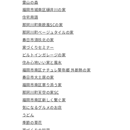
雷山の森
福岡市城南区樋井川の家
住宅用語
那珂川町南欧風SCの家
那珂川町ベージュタイルの家
春日市須玖北の家
家づくりセミナー
ビルトインガレージの家
住み心地いい家と風水
福岡市南区ナチュレ警弥郷 外断熱の家
春日市大土居の家
福岡市南区寄り添う家
那珂川町天空の家SC
福岡市南区新しく繋ぐ家
気になるグルメのお店
うどん
季節の草花
家づくりの秘密