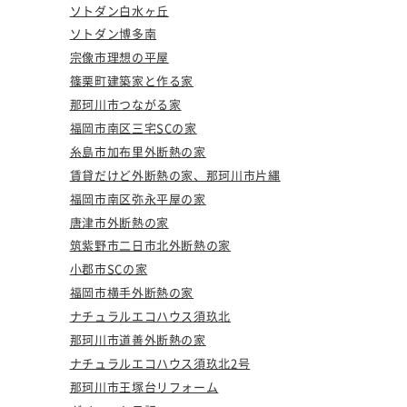
ソトダン白水ヶ丘
ソトダン博多南
宗像市理想の平屋
篠栗町建築家と作る家
那珂川市つながる家
福岡市南区三宅SCの家
糸島市加布里外断熱の家
賃貸だけど外断熱の家、那珂川市片縄
福岡市南区弥永平屋の家
唐津市外断熱の家
筑紫野市二日市北外断熱の家
小郡市SCの家
福岡市横手外断熱の家
ナチュラルエコハウス須玖北
那珂川市道善外断熱の家
ナチュラルエコハウス須玖北2号
那珂川市王塚台リフォーム