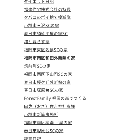
ダイエット日記
福建住宅株式会社の特長
タバコのポイ捨て撲滅隊
小郡市三沢SCの家
春日市須玖平屋の家SC
猫と暮らす家
福岡市東区名島SCの家
福岡市南区和田外断熱の家
筑前町SCの家
福岡市西区下山門SCの家
春日市桜ケ丘外断熱の家
春日市塚原台SCの家
ForestFamily 福岡の森でつくる
曰佐（おさ）住吉神社参拝
小郡市新築事務所
福岡市南区柳瀬 平屋の家
春日市塚原台SCの家
読書日記