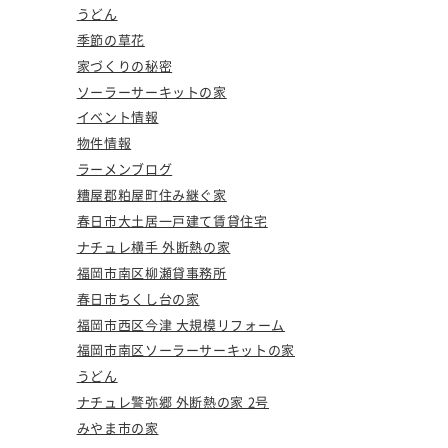
うどん
季節の草花
家づくりの秘密
ソーラーサーキットの家
イベント情報
物件情報
ラーメンブログ
糟屋郡粕屋町住み継ぐ家
春日市大土居一戸建て賃貸住宅
ナチュレ横手 外断熱の家
福岡市南区柳瀬貸事務所
春日市ちくし台の家
福岡市西区今津 大規模リフォーム
福岡市南区ソーラーサーキットの家
うどん
ナチュレ警弥郷 外断熱の家 2号
みやま市の家