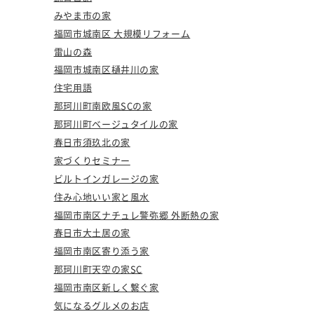
みやま市の家
福岡市城南区 大規模リフォーム
雷山の森
福岡市城南区樋井川の家
住宅用語
那珂川町南欧風SCの家
那珂川町ベージュタイルの家
春日市須玖北の家
家づくりセミナー
ビルトインガレージの家
住み心地いい家と風水
福岡市南区ナチュレ警弥郷 外断熱の家
春日市大土居の家
福岡市南区寄り添う家
那珂川町天空の家SC
福岡市南区新しく繋ぐ家
気になるグルメのお店