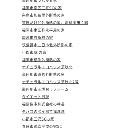
那珂川市つながる家
福岡市南区三宅SCの家
糸島市加布里外断熱の家
賃貸だけど外断熱の家、那珂川市片縄
福岡市南区弥永平屋の家
唐津市外断熱の家
筑紫野市二日市北外断熱の家
小郡市SCの家
福岡市横手外断熱の家
ナチュラルエコハウス須玖北
那珂川市道善外断熱の家
ナチュラルエコハウス須玖北2号
那珂川市王塚台リフォーム
ダイエット日記
福建住宅株式会社の特長
タバコのポイ捨て撲滅隊
小郡市三沢SCの家
春日市須玖平屋の家SC