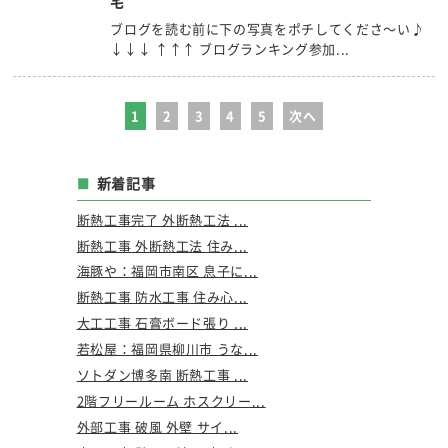
宅
ブログを読む前に下の写真をポチしてくださ～い♪
↓↓↓ ↑↑↑ ブログランキング参加...
1
2
3
4
5
次へ
新着記事
断熱工事完了 外断熱工法 ...
断熱工事 外断熱工法 住み...
海豚や：福岡市南区 息子に...
断熱工事 防水工事 住み心...
大工工事 石膏ボード張り ...
若松屋：福岡県柳川市 うな...
ソトダン博多南 断熱工事 ...
2階フリールーム ホスクリー...
外部工事 破風 外壁 サイ...