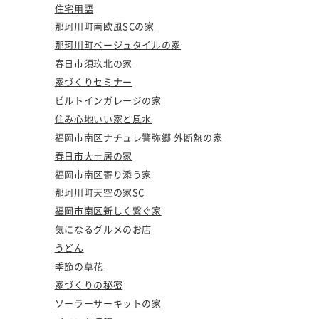
住宅用語
那珂川町南欧風SCの家
那珂川町ベージュタイルの家
春日市須玖北の家
家づくりセミナー
ビルトインガレージの家
住み心地いい家と風水
福岡市南区ナチュレ警弥郷 外断熱の家
春日市大土居の家
福岡市南区寄り添う家
那珂川町天空の家SC
福岡市南区新しく繋ぐ家
気になるグルメのお店
うどん
季節の草花
家づくりの秘密
ソーラーサーキットの家