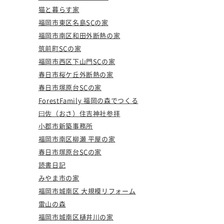
猫と暮らす家
福岡市東区名島SCの家
福岡市南区和田外断熱の家
筑前町SCの家
福岡市西区下山門SCの家
春日市桜ケ丘外断熱の家
春日市塚原台SCの家
ForestFamily 福岡の森でつくる
曰佐（おさ）住吉神社参拝
小郡市新築事務所
福岡市南区柳瀬 平屋の家
春日市塚原台SCの家
読書日記
みやま市の家
福岡市城南区 大規模リフォーム
雷山の森
福岡市城南区樋井川の家