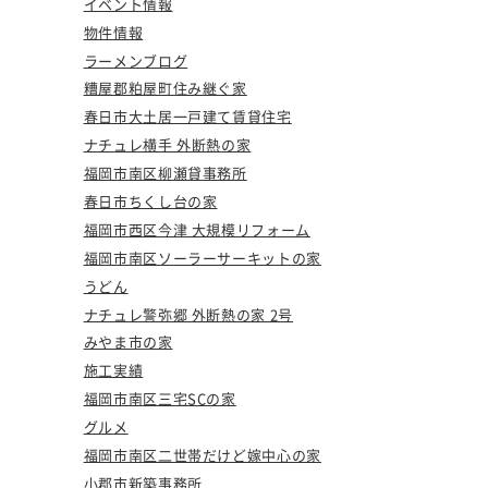
イベント情報
物件情報
ラーメンブログ
糟屋郡粕屋町住み継ぐ家
春日市大土居一戸建て賃貸住宅
ナチュレ横手 外断熱の家
福岡市南区柳瀬貸事務所
春日市ちくし台の家
福岡市西区今津 大規模リフォーム
福岡市南区ソーラーサーキットの家
うどん
ナチュレ警弥郷 外断熱の家 2号
みやま市の家
施工実績
福岡市南区三宅SCの家
グルメ
福岡市南区二世帯だけど嫁中心の家
小郡市新築事務所