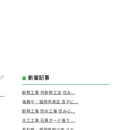
グ
新着記事
断熱工事 外断熱工法 住み...
海豚や：福岡市南区 息子に...
断熱工事 防水工事 住み心...
大工工事 石膏ボード張り ...
若松屋：福岡県柳川市 うな...