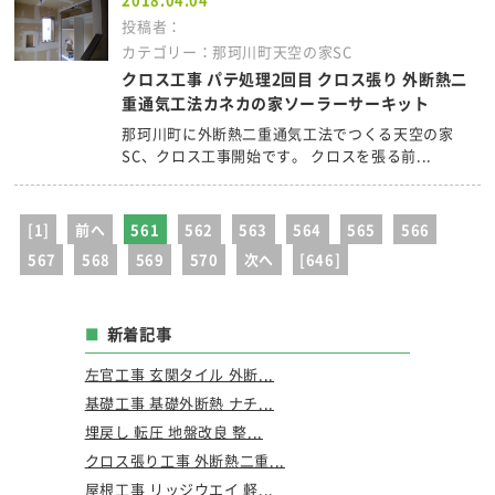
投稿者：
カテゴリー：那珂川町天空の家SC
クロス工事 パテ処理2回目 クロス張り 外断熱二
重通気工法カネカの家ソーラーサーキット
那珂川町に外断熱二重通気工法でつくる天空の家
SC、クロス工事開始です。 クロスを張る前...
[1]
前へ
561
562
563
564
565
566
567
568
569
570
次へ
[646]
新着記事
左官工事 玄関タイル 外断...
基礎工事 基礎外断熱 ナチ...
埋戻し 転圧 地盤改良 整...
クロス張り工事 外断熱二重...
屋根工事 リッジウエイ 軽...