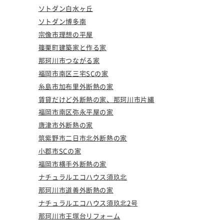
ソトダン白水ヶ丘
ソトダン博多南
宗像市理想の平屋
篠栗町建築家と作る家
那珂川市つながる家
福岡市南区三宅SCの家
糸島市加布里外断熱の家
賃貸だけど外断熱の家、那珂川市片縄
福岡市南区弥永平屋の家
唐津市外断熱の家
筑紫野市二日市北外断熱の家
小郡市SCの家
福岡市横手外断熱の家
ナチュラルエコハウス須玖北
那珂川市道善外断熱の家
ナチュラルエコハウス須玖北2号
那珂川市王塚台リフォーム