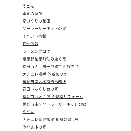
うどん
季節の草花
家づくりの秘密
ソーラーサーキットの家
イベント情報
物件情報
ラーメンブログ
糟屋郡粕屋町住み継ぐ家
春日市大土居一戸建て賃貸住宅
ナチュレ横手 外断熱の家
福岡市南区柳瀬貸事務所
春日市ちくし台の家
福岡市西区今津 大規模リフォーム
福岡市南区ソーラーサーキットの家
うどん
ナチュレ警弥郷 外断熱の家 2号
みやま市の家