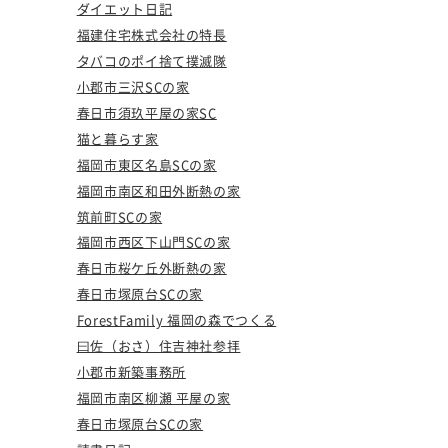
ダイエット日記
福建住宅株式会社の特長
タバコのポイ捨て撲滅隊
小郡市三沢SCの家
春日市須玖平屋の家SC
猫と暮らす家
福岡市東区名島SCの家
福岡市南区和田外断熱の家
筑前町SCの家
福岡市西区下山門SCの家
春日市桜ケ丘外断熱の家
春日市塚原台SCの家
ForestFamily 福岡の森でつくる
曰佐（おさ）住吉神社参拝
小郡市新築事務所
福岡市南区柳瀬 平屋の家
春日市塚原台SCの家