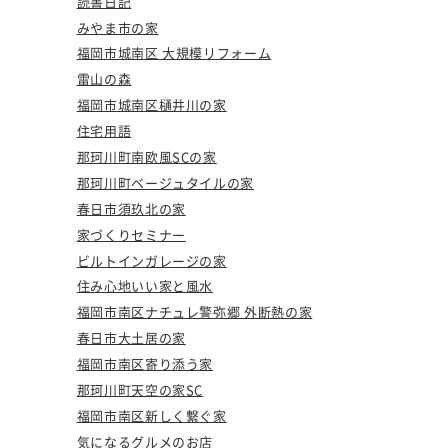
読書日記
みやま市の家
福岡市城南区 大規模リフォーム
雷山の森
福岡市城南区樋井川の家
住宅用語
那珂川町南欧風SCの家
那珂川町ベージュタイルの家
春日市須玖北の家
家づくりセミナー
ビルトインガレージの家
住み心地いい家と風水
福岡市南区ナチュレ警弥郷 外断熱の家
春日市大土居の家
福岡市南区寄り添う家
那珂川町天空の家SC
福岡市南区新しく繋ぐ家
気になるグルメのお店