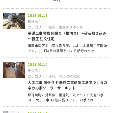
2018.03.11
投稿者：
カテゴリー：福岡市南区寄り添う家
基礎工事開始 床掘り（根切り）～砕石敷き込み
～転圧 注文住宅
福岡市南区皿山寄り添う家、いよいよ基礎工事開始
です。 先ずは家の基礎をつくる部分の土を...
2018.03.10
投稿者：
カテゴリー：那珂川町天空の家SC
大工工事 床張り 外断熱二重通気工法でつくるカ
ネカの家ソーラーサーキット
那珂川町に外断熱二重通気工法でつくる天空の家
SC、大工工事は1階床張りです。 お手入れ...