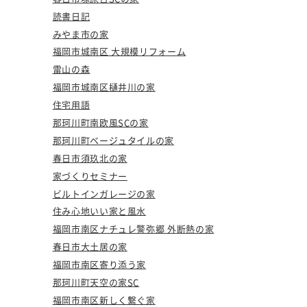
読書日記
みやま市の家
福岡市城南区 大規模リフォーム
雷山の森
福岡市城南区樋井川の家
住宅用語
那珂川町南欧風SCの家
那珂川町ベージュタイルの家
春日市須玖北の家
家づくりセミナー
ビルトインガレージの家
住み心地いい家と風水
福岡市南区ナチュレ警弥郷 外断熱の家
春日市大土居の家
福岡市南区寄り添う家
那珂川町天空の家SC
福岡市南区新しく繋ぐ家