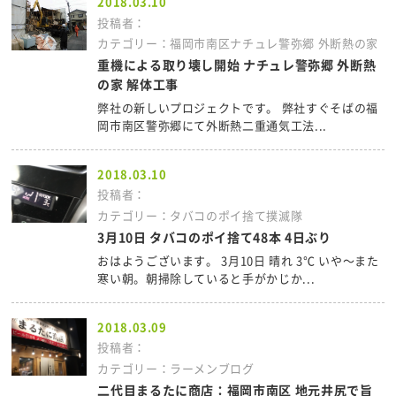
2018.03.10
投稿者：
カテゴリー：福岡市南区ナチュレ警弥郷 外断熱の家
重機による取り壊し開始 ナチュレ警弥郷 外断熱
の家 解体工事
弊社の新しいプロジェクトです。 弊社すぐそばの福
岡市南区警弥郷にて外断熱二重通気工法...
2018.03.10
投稿者：
カテゴリー：タバコのポイ捨て撲滅隊
3月10日 タバコのポイ捨て48本 4日ぶり
おはようございます。 3月10日 晴れ 3℃ いや～また
寒い朝。朝掃除していると手がかじか...
2018.03.09
投稿者：
カテゴリー：ラーメンブログ
二代目まるたに商店：福岡市南区 地元井尻で旨