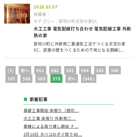
2018.03.07
投稿者：
カテゴリー：那珂川町天空の家SC
大工工事 電気配線打ち合わせ 電気配線工事 外断
熱の家
那珂川町に外断熱二重通気工法でつくる天空の家
SC、部屋の壁をつくるための下地となる胴縁(...
[1]
前へ
561
562
563
564
565
566
567
568
569
570
次へ
[646]
新着記事
基礎工事開始 床掘り（根切...
大工工事 床張り 外断熱二...
重機による取り壊し開始 ナ...
3月10日 タバコのポイ捨て48...