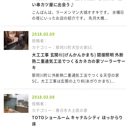
い串カツ屋に出会う♪
こんばんは、ラーメンマン大城オオキです。 水曜日
の夜にいったお店の紹介です。 先月大橋...
2018.03.09
投稿者：
カテゴリー：那珂川町天空の家SC
大工工事 玄関框(げんかんかまち) 間接照明 外断
熱二重通気工法でつくるカネカの家ソーラーサー
キ
那珂川町に外断熱二重通気工法でつくる天空の家
SC、大工工事は玄関の上り框(あがりかまち)...
2018.03.08
投稿者：
カテゴリー：春日市大土居の家
TOTOショールーム キャナルシティ ほっからり
床