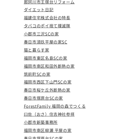
那珂川市王塚台リフォーム
ダイエット日記
福建住宅株式会社の特長
タバコのポイ捨て撲滅隊
小郡市三沢SCの家
春日市須玖平屋の家SC
猫と暮らす家
福岡市東区名島SCの家
福岡市南区和田外断熱の家
筑前町SCの家
福岡市西区下山門SCの家
春日市桜ケ丘外断熱の家
春日市塚原台SCの家
ForestFamily 福岡の森でつくる
曰佐（おさ）住吉神社参拝
小郡市新築事務所
福岡市南区柳瀬 平屋の家
春日市塚原台SCの家