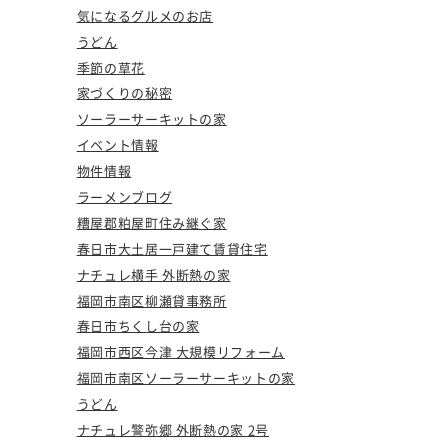
気になるグルメのお店
うどん
季節の草花
家づくりの秘密
ソーラーサーキットの家
イベント情報
物件情報
ラーメンブログ
糟屋郡粕屋町住み継ぐ家
春日市大土居一戸建て賃貸住宅
ナチュレ横手 外断熱の家
福岡市南区柳瀬貸事務所
春日市ちくし台の家
福岡市西区今津 大規模リフォーム
福岡市南区ソーラーサーキットの家
うどん
ナチュレ警弥郷 外断熱の家 2号